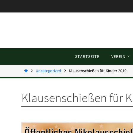
Zum
Inhalt
springen
Zum
STARTSEITE
VEREIN
Inhalt
springen
Startseite
Uncategorized
Klausenschießen für Kinder 2019
Klausenschießen für K