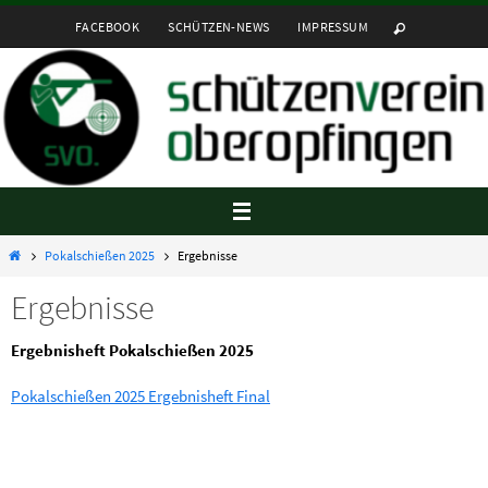
Zum
FACEBOOK
SCHÜTZEN-NEWS
IMPRESSUM
Inhalt
springen
Startseite
Pokalschießen 2025
Ergebnisse
Ergebnisse
Ergebnisheft Pokalschießen 2025
Pokalschießen 2025 Ergebnisheft Final