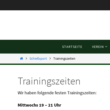
Zum
Inhalt
springen
Zum
STARTSEITE
VEREIN
Inhalt
springen
Startseite
Schießsport
Trainingszeiten
Trainingszeiten
Wir haben folgende festen Trainingszeiten:
Mittwochs 19 – 21 Uhr